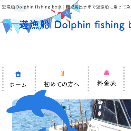
遊漁船 Dolphin fishing boat | 鹿児島出水市で遊漁船に